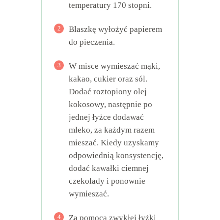
temperatury 170 stopni.
2
Blaszkę wyłożyć papierem
do pieczenia.
3
W misce wymieszać mąki,
kakao, cukier oraz sól.
Dodać roztopiony olej
kokosowy, następnie po
jednej łyżce dodawać
mleko, za każdym razem
mieszać. Kiedy uzyskamy
odpowiednią konsystencję,
dodać kawałki ciemnej
czekolady i ponownie
wymieszać.
4
Za pomocą zwykłej łyżki