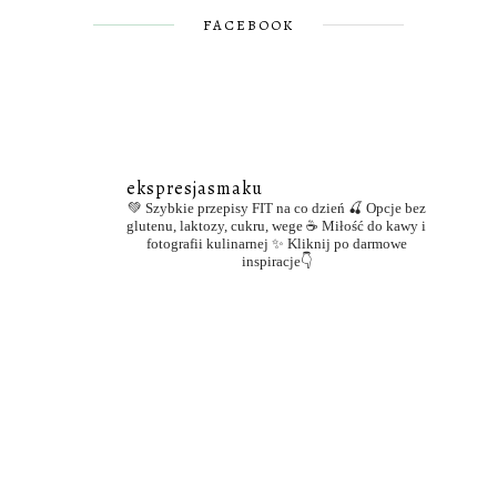
FACEBOOK
ekspresjasmaku
💚 Szybkie przepisy FIT na co dzień
🍒 Opcje bez
glutenu, laktozy, cukru, wege
☕ Miłość do kawy i
fotografii kulinarnej
✨ Kliknij po darmowe
inspiracje👇