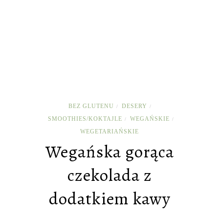
BEZ GLUTENU
DESERY
/
/
SMOOTHIES/KOKTAJLE
WEGAŃSKIE
/
/
WEGETARIAŃSKIE
Wegańska gorąca
czekolada z
dodatkiem kawy