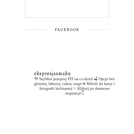
FACEBOOK
ekspresjasmaku
💚 Szybkie przepisy FIT na co dzień
🍒 Opcje bez
glutenu, laktozy, cukru, wege
☕ Miłość do kawy i
fotografii kulinarnej
✨ Kliknij po darmowe
inspiracje👇