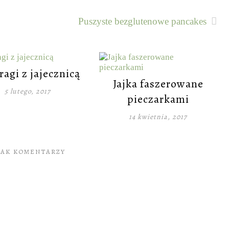
Puszyste bezglutenowe pancakes
ragi z jajecznicą
Jajka faszerowane
5 lutego, 2017
pieczarkami
14 kwietnia, 2017
RAK KOMENTARZY