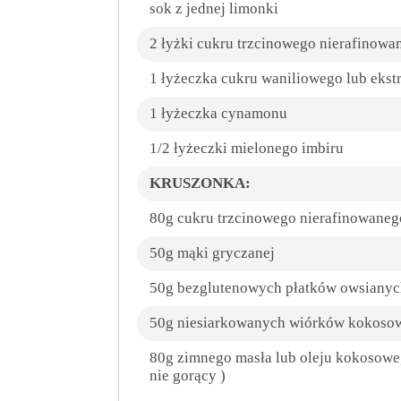
sok z jednej limonki
2 łyżki cukru trzcinowego nierafinowa
1 łyżeczka cukru waniliowego lub ekstr
1 łyżeczka cynamonu
1/2 łyżeczki mielonego imbiru
KRUSZONKA:
80g cukru trzcinowego nierafinowaneg
50g mąki gryczanej
50g bezglutenowych płatków owsianyc
50g niesiarkowanych wiórków kokoso
80g zimnego masła lub oleju kokosoweg
nie gorący )