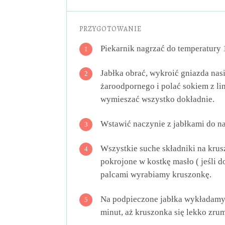
PRZYGOTOWANIE
Piekarnik nagrzać do temperatury 1
1
Jabłka obrać, wykroić gniazda nas
2
żaroodpornego i polać sokiem z l
wymieszać wszystko dokładnie.
Wstawić naczynie z jabłkami do na
3
Wszystkie suche składniki na kru
4
pokrojone w kostkę masło ( jeśli
palcami wyrabiamy kruszonkę.
Na podpieczone jabłka wykładamy 
5
minut, aż kruszonka się lekko zrum