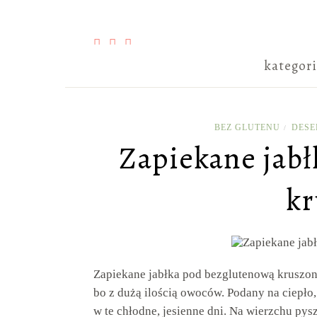
kategor
BEZ GLUTENU
DESE
/
Zapiekane jab
kr
Zapiekane jabłka pod bezglutenową kruszonk
bo z dużą ilością owoców. Podany na ciepło
w te chłodne, jesienne dni. Na wierzchu p