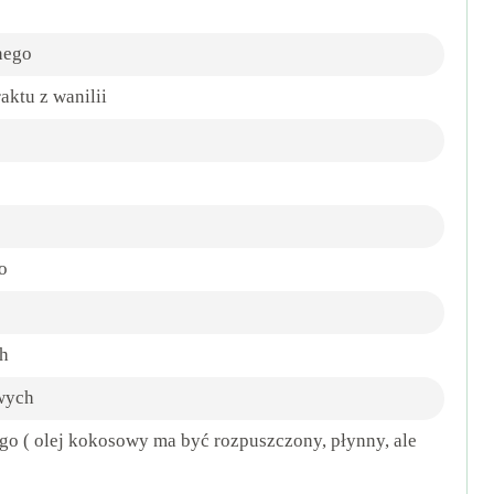
nego
aktu z wanilii
o
h
wych
o ( olej kokosowy ma być rozpuszczony, płynny, ale