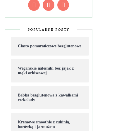
POPULARNE POSTY
Ciasto pomarańczowe bezglutenowe
Wegańskie naleśniki bez jajek z
mąki orkiszowej
Babka bezglutenowa z kawałkami
czekolady
Kremowe smoothie z cukinią,
borówką i jarmużem