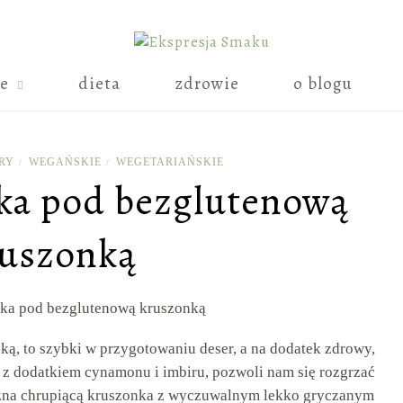
ie
dieta
zdrowie
o blogu
RY
WEGAŃSKIE
WEGETARIAŃSKIE
/
/
łka pod bezglutenową
uszonką
ą, to szybki w przygotowaniu deser, a na dodatek zdrowy,
, z dodatkiem cynamonu i imbiru, pozwoli nam się rozgrzać
yszna chrupiącą kruszonka z wyczuwalnym lekko gryczanym