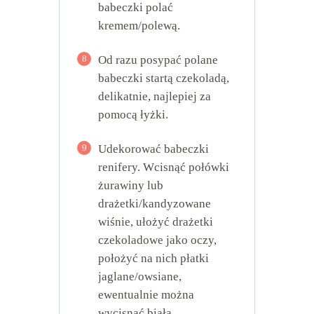
babeczki polać
kremem/polewą.
8
Od razu posypać polane
babeczki startą czekoladą,
delikatnie, najlepiej za
pomocą łyżki.
9
Udekorować babeczki
renifery. Wcisnąć połówki
żurawiny lub
drażetki/kandyzowane
wiśnie, ułożyć drażetki
czekoladowe jako oczy,
położyć na nich płatki
jaglane/owsiane,
ewentualnie można
wycisnąć białą