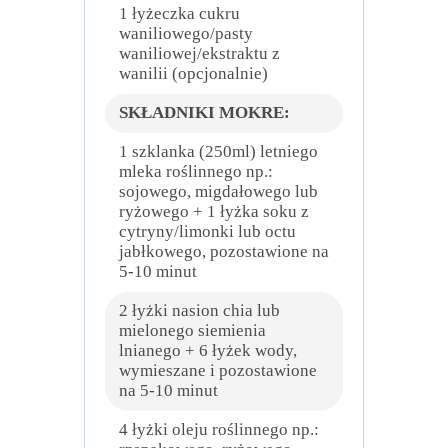
1 łyżeczka cukru
waniliowego/pasty
waniliowej/ekstraktu z
wanilii (opcjonalnie)
SKŁADNIKI MOKRE:
1 szklanka (250ml) letniego
mleka roślinnego np.:
sojowego, migdałowego lub
ryżowego + 1 łyżka soku z
cytryny/limonki lub octu
jabłkowego, pozostawione na
5-10 minut
2 łyżki nasion chia lub
mielonego siemienia
lnianego + 6 łyżek wody,
wymieszane i pozostawione
na 5-10 minut
4 łyżki oleju roślinnego np.: