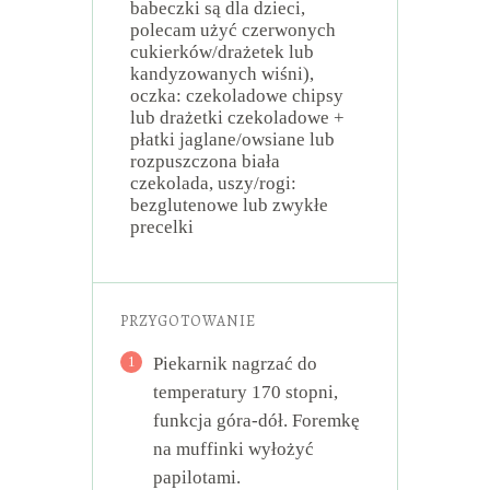
babeczki są dla dzieci,
polecam użyć czerwonych
cukierków/drażetek lub
kandyzowanych wiśni),
oczka: czekoladowe chipsy
lub drażetki czekoladowe +
płatki jaglane/owsiane lub
rozpuszczona biała
czekolada, uszy/rogi:
bezglutenowe lub zwykłe
precelki
PRZYGOTOWANIE
1
Piekarnik nagrzać do
temperatury 170 stopni,
funkcja góra-dół. Foremkę
na muffinki wyłożyć
papilotami.