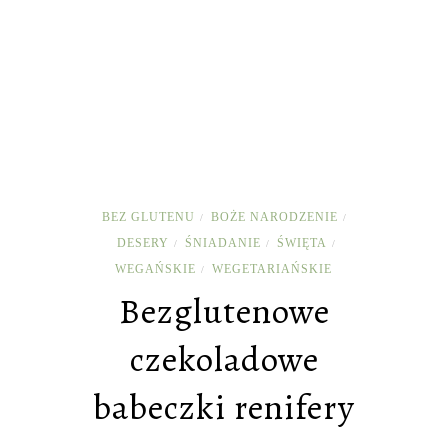
BEZ GLUTENU
BOŻE NARODZENIE
/
/
DESERY
ŚNIADANIE
ŚWIĘTA
/
/
/
WEGAŃSKIE
WEGETARIAŃSKIE
/
Bezglutenowe
czekoladowe
babeczki renifery