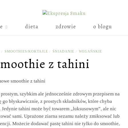
ie
dieta
zdrowie
o blogu
SMOOTHIES/KOKTAJLE
ŚNIADANIE
WEGAŃSKIE
/
/
/
moothie z tahini
 prostym, szybkim ale jednocześnie zdrowym przepisem na
ę go błyskawicznie, z prostych składników, które chyba
 Jedynie tahini może być towarem „luksusowym”, ale nic
otować sami. Uprażone ziarna sezamu należy zmiksować lub
cji. Możecie dodawać pastę tahini nie tylko do smoothie,