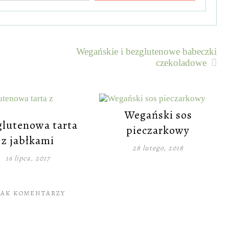
Wegańskie i bezglutenowe babeczki
czekoladowe
Wegański sos
lutenowa tarta
pieczarkowy
z jabłkami
28 lutego, 2018
16 lipca, 2017
RAK KOMENTARZY