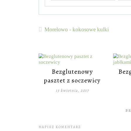
Morelowo - kokosowe kulki
Bezglutenowy
Bezg
pasztet z soczewicy
13 kwietnia, 2017
B
NAPISZ KOMENTARZ