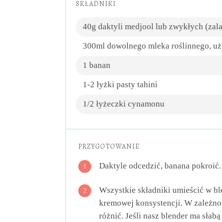
SKŁADNIKI
40g daktyli medjool lub zwykłych (zala
300ml dowolnego mleka roślinnego, u
1 banan
1-2 łyżki pasty tahini
1/2 łyżeczki cynamonu
PRZYGOTOWANIE
Daktyle odcedzić, banana pokroić.
1
Wszystkie składniki umieścić w b
2
kremowej konsystencji. W zależno
różnić. Jeśli nasz blender ma słab