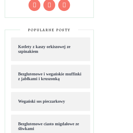
POPULARNE POSTY
Kotlety z kaszy orkiszowej ze
szpinakiem
Bezglutenowe i wegańskie muffinki
z jabłkami i kruszonką
Wegański sos pieczarkowy
Bezglutenowe ciasto migdałowe ze
śliwkami