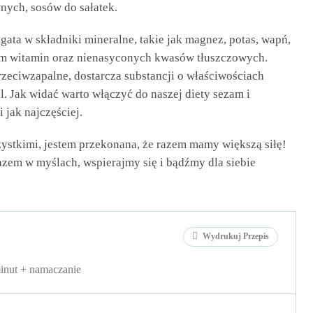
wnych, sosów do sałatek.
bogata w składniki mineralne, takie jak magnez, potas, wapń,
łem witamin oraz nienasyconych kwasów tłuszczowych.
rzeciwzapalne, dostarcza substancji o właściwościach
l. Jak widać warto włączyć do naszej diety sezam i
 jak najczęściej.
zystkimi, jestem przekonana, że razem mamy większą siłę!
zem w myślach, wspierajmy się i bądźmy dla siebie
Wydrukuj Przepis
inut + namaczanie