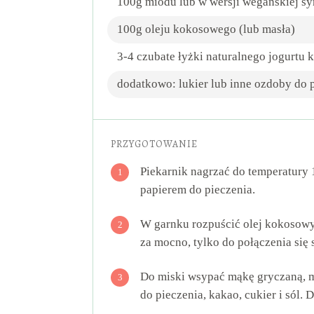
100g miodu lub w wersji wegańskiej s
100g oleju kokosowego (lub masła)
3-4 czubate łyżki naturalnego jogurtu
dodatkowo: lukier lub inne ozdoby do 
PRZYGOTOWANIE
Piekarnik nagrzać do temperatury 
1
papierem do pieczenia.
W garnku rozpuścić olej kokosowy
2
za mocno, tylko do połączenia się 
Do miski wsypać mąkę gryczaną, m
3
do pieczenia, kakao, cukier i sól.