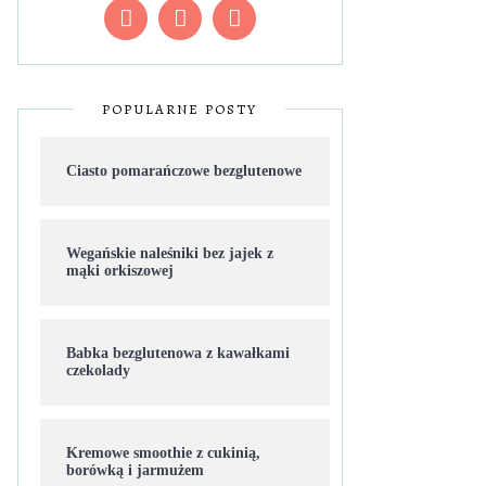
POPULARNE POSTY
Ciasto pomarańczowe bezglutenowe
Wegańskie naleśniki bez jajek z
mąki orkiszowej
Babka bezglutenowa z kawałkami
czekolady
Kremowe smoothie z cukinią,
borówką i jarmużem