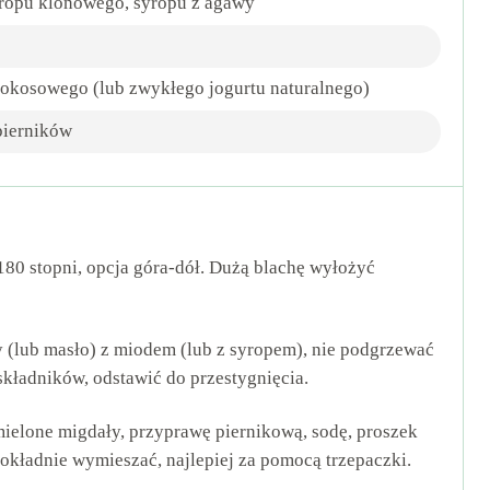
yropu klonowego, syropu z agawy
 kokosowego (lub zwykłego jogurtu naturalnego)
pierników
180 stopni, opcja góra-dół. Dużą blachę wyłożyć
 (lub masło) z miodem (lub z syropem), nie podgrzewać
składników, odstawić do przestygnięcia.
ielone migdały, przyprawę piernikową, sodę, proszek
 Dokładnie wymieszać, najlepiej za pomocą trzepaczki.