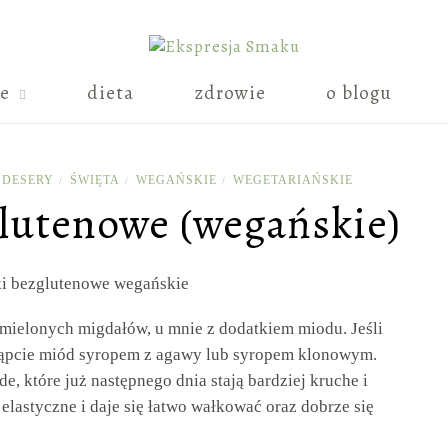
ie
dieta
zdrowie
o blogu
DESERY
ŚWIĘTA
WEGAŃSKIE
WEGETARIAŃSKIE
/
/
/
glutenowe (wegańskie)
 mielonych migdałów, u mnie z dodatkiem miodu. Jeśli
astąpcie miód syropem z agawy lub syropem klonowym.
de, które już następnego dnia stają bardziej kruche i
 elastyczne i daje się łatwo wałkować oraz dobrze się