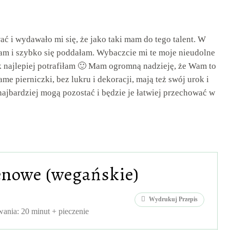
ć i wydawało mi się, że jako taki mam do tego talent. W
m i szybko się poddałam. Wybaczcie mi te moje nieudolne
k najlepiej potrafiłam 🙂 Mam ogromną nadzieję, że Wam to
same pierniczki, bez lukru i dekoracji, mają też swój urok i
 najbardziej mogą pozostać i będzie je łatwiej przechować w
enowe (wegańskie)
Wydrukuj Przepis
ania: 20 minut + pieczenie