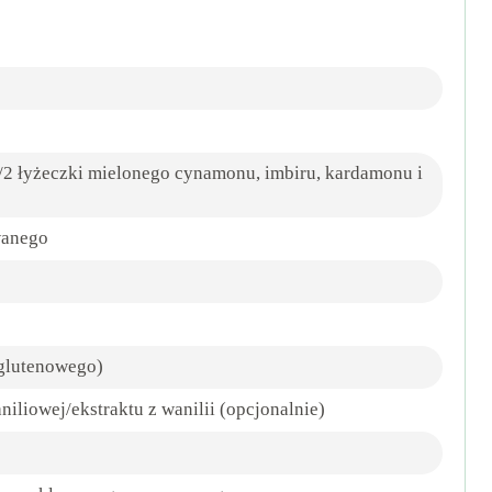
1/2 łyżeczki mielonego cynamonu, imbiru, kardamonu i
wanego
zglutenowego)
iliowej/ekstraktu z wanilii (opcjonalnie)