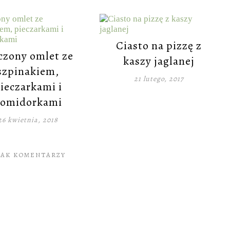
Ciasto na pizzę z
czony omlet ze
kaszy jaglanej
szpinakiem,
21 lutego, 2017
ieczarkami i
omidorkami
26 kwietnia, 2018
RAK KOMENTARZY