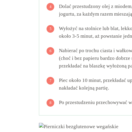
Dolać przestudzony olej z miodem
4
jogurtu, za każdym razem mieszają
Wyłożyć na stolnice lub blat, lek
5
około 3-5 minut, aż powstanie jedno
Nabierać po trochu ciasta i wałk
6
(choć i bez papieru bardzo dobrze
przekładać na blaszkę wyłożoną p
Piec około 10 minut, przekładać up
7
nakładać kolejną partię.
Po przestudzeniu przechowywać w 
8