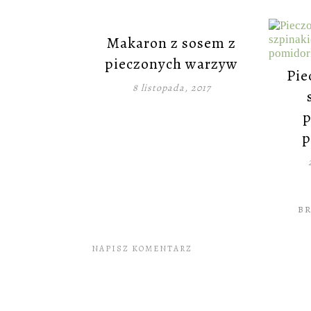
Makaron z sosem z
pieczonych warzyw
Pie
8 listopada, 2017
p
p
B
NAPISZ KOMENTARZ