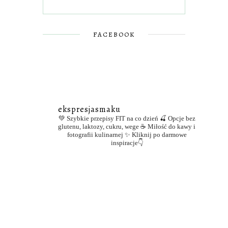
FACEBOOK
ekspresjasmaku
💚 Szybkie przepisy FIT na co dzień
🍒 Opcje bez
glutenu, laktozy, cukru, wege
☕ Miłość do kawy i
fotografii kulinarnej
✨ Kliknij po darmowe
inspiracje👇