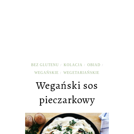
BEZ GLUTENU
KOLACJA
OBIAD
/
/
/
WEGAŃSKIE
WEGETARIAŃSKIE
/
Wegański sos
pieczarkowy