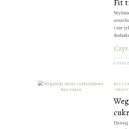
Fit 
Wyśmie
orzecha
i nie t
dodatk
Czyt
9 STYCZ
BEZ CU
SMOOT
Weg
cuk
Dzisia