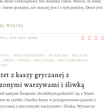
i deser czekoladowy bez dodatku cukru. Wiecie, że lubię
 i łatwe przepisy, nie inaczej jest i z tym poniżej. Deser jest
…
aj więcej
Autor:
NIA, 2018
Iwona
UTENU
BOŻE NARODZENIE
DO CHLEBA
KOLACJA
/
/
/
/
OBIAD
ŚWIĘTA
WEGAŃSKIE
WEGETARIAŃSKIE
/
/
/
/
/
ANOC
tet z kaszy gryczanej z
czonymi warzywami i śliwką
zed samymi Świętami chciałabym podzielić się z Wami
em na szybki i bardzo łatwy w przygotowaniu pasztet z
gryczanej z pieczonymi warzywami i śliwką. Wystarczy