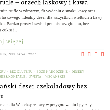
trufle – orzech laskowy i kawa
nite trufle w zdrowym, fit wydaniu o smaku kawy oraz
 laskowego. Idealny deser dla wszystkich wielbicieli kawy
ylko. Bardzo prosty i szybki przepis bez glutenu, bez
u cukru i…
aj więcej
Autor:
NIA, 2019
Iwona
KRU
BEZ GLUTENU
BOŻE NARODZENIE
DESERY
/
/
/
/
HIES/KOKTAJLE
ŚWIĘTA
WEGAŃSKIE
/
/
ański deser czekoladowy bez
ru
j mam dla Was ekspresowy w przygotowaniu i pyszny