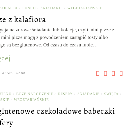
KOLACJA
LUNCH
ŚNIADANIE
WEGETARIAŃSKIE
/
/
/
e z kalafiora
cja na zdrowe śniadanie lub kolacje, czyli mini pizze z
e mini pizze mogą z powodzeniem zastąpić tosty albo
tego są bezglutenowe. Od czasu do czasu lubię…
ęcej
Autor:
Iwona
UTENU
BOŻE NARODZENIE
DESERY
ŚNIADANIE
ŚWIĘTA
/
/
/
/
/
SKIE
WEGETARIAŃSKIE
/
glutenowe czekoladowe babeczki
fery