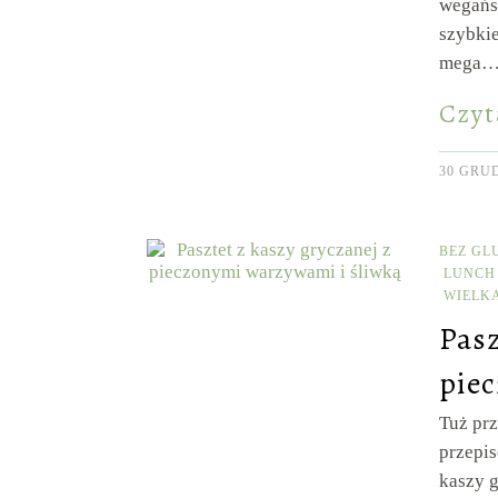
wegańsk
szybkie
mega
Czyt
30 GRUD
BEZ GL
LUNCH
WIELK
Pasz
pie
Tuż pr
przepis
kaszy 