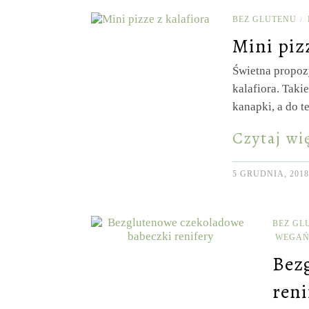
BEZ GLUTENU
/
Mini pizz
Świetna propozy
kalafiora. Taki
kanapki, a do 
Czytaj wi
5 GRUDNIA, 2018
BEZ GL
WEGAŃ
Bez
reni