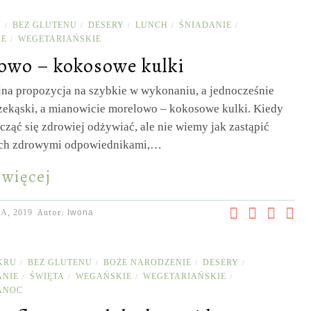
U
BEZ GLUTENU
DESERY
LUNCH
ŚNIADANIE
/
/
/
/
/
IE
WEGETARIAŃSKIE
/
owo – kokosowe kulki
jna propozycja na szybkie w wykonaniu, a jednocześnie
zekąski, a mianowicie morelowo – kokosowe kulki. Kiedy
ząć się zdrowiej odżywiać, ale nie wiemy jak zastąpić
ich zdrowymi odpowiednikami,…
 więcej
Autor:
A, 2019
Iwona
KRU
BEZ GLUTENU
BOŻE NARODZENIE
DESERY
/
/
/
/
ANIE
ŚWIĘTA
WEGAŃSKIE
WEGETARIAŃSKIE
/
/
/
/
ANOC