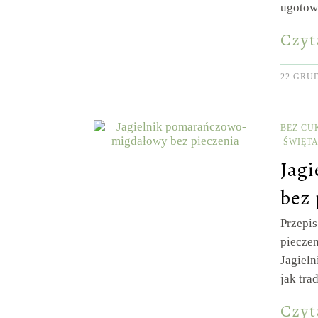
ugotow
Czyt
22 GRUD
BEZ CU
ŚWIĘT
Jag
bez 
Przepi
pieczen
Jagieln
jak tr
Czyt