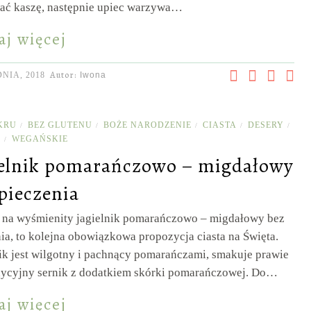
ać kaszę, następnie upiec warzywa…
aj więcej
Autor:
NIA, 2018
Iwona
KRU
BEZ GLUTENU
BOŻE NARODZENIE
CIASTA
DESERY
/
/
/
/
/
A
WEGAŃSKIE
/
ielnik pomarańczowo – migdałowy
pieczenia
s na wyśmienity jagielnik pomarańczowo – migdałowy bez
ia, to kolejna obowiązkowa propozycja ciasta na Święta.
ik jest wilgotny i pachnący pomarańczami, smakuje prawie
adycyjny sernik z dodatkiem skórki pomarańczowej. Do…
aj więcej