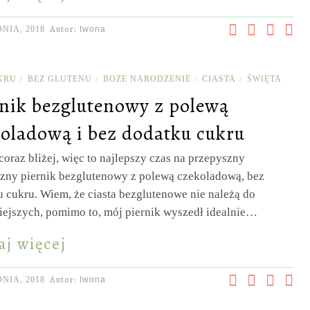
Autor:
NIA, 2018
Iwona
KRU
BEZ GLUTENU
BOŻE NARODZENIE
CIASTA
ŚWIĘTA
/
/
/
/
nik bezglutenowy z polewą
oladową i bez dodatku cukru
coraz bliżej, więc to najlepszy czas na przepyszny
czny piernik bezglutenowy z polewą czekoladową, bez
 cukru. Wiem, że ciasta bezglutenowe nie należą do
iejszych, pomimo to, mój piernik wyszedł idealnie…
aj więcej
Autor:
NIA, 2018
Iwona