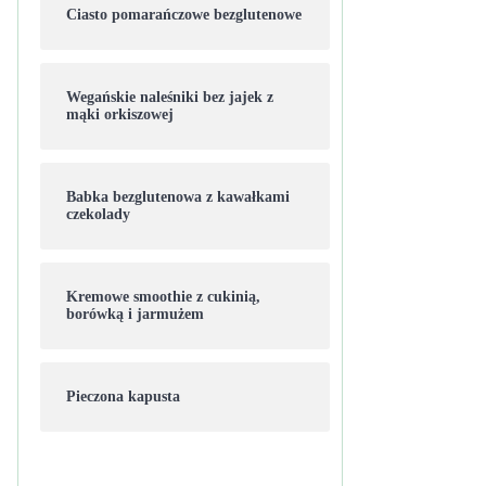
Ciasto pomarańczowe bezglutenowe
Wegańskie naleśniki bez jajek z
mąki orkiszowej
Babka bezglutenowa z kawałkami
czekolady
Kremowe smoothie z cukinią,
borówką i jarmużem
Pieczona kapusta