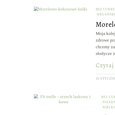
BEZ CUKR
WEGAŃSK
Morel
Moja kole
zdrowe pr
chcemy zac
słodycze 
Czytaj
16 STYCZNI
BEZ CU
ŚNIAD
WIELK