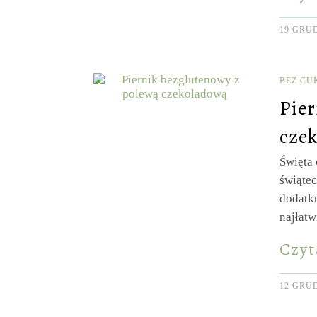
19 GRUD
BEZ CU
Pier
czek
Święta 
świąte
dodatku
najłatw
Czyt
12 GRUD