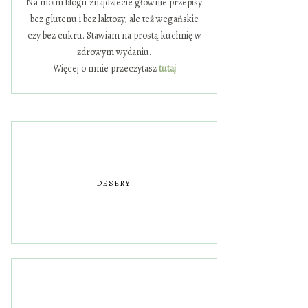
Na moim blogu znajdziecie głównie przepisy
bez glutenu i bez laktozy, ale też wegańskie
czy bez cukru. Stawiam na prostą kuchnię w
zdrowym wydaniu.
Więcej o mnie przeczytasz
tutaj
DESERY